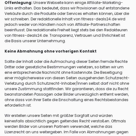
Offenlegung:
Unsere Webseite kann einige Affiliate-Marketing-
Links enthalten. Das bedeutet, dass wir Provisionen auf entstandene
Verkäufe durch die Produkte oder Services erhalten können, über die
wir schreiben. Der redaktionelle Inhalt von fitness-deals24.de wird
jedoch weder von Händlern noch von Affiliate-Partnerschaften
beeinflusst. Die redaktionelle Freiheit liegt stets bei den Redakteuren
von fitness-deals24.de. Transparenz, Vertrauen und Ehrlichkeit ist
die Basis unserer Unternehmung.
Keine Abmahnung ohne vorherigen Kontakt
Sollte der Inhalt oder die Aufmachung dieser Seiten fremde Rechte
Dritter oder gesetzliche Bestimmungen verletzen, so bitten wir um
eine entsprechende Nachricht ohne Kostennote. Die Beseitigung
einer möglicherweise von diesen Seiten ausgehenden Schutzrecht-
Verletzung durch Schutzrecht-Inhaber/Innen selbst darf nicht ohne
unsere Zustimmung stattfinden. Wir garantieren, dass die zu Recht
beanstandeten Passagen oder Bilder unverzüglich entfernt werden,
ohne dass von Ihrer Seite die Einschaltung eines Rechtsbeistandes
erforderlich ist.
Wir erstellen unsere Seiten mit größter Sorgfalt und würden
keinesfalls absichtlich gegen geltendes Recht verstoßen. Oftmals
werden Bilder von unseren Partnern verwendet, welche das
Lizenzrecht an uns weitergeben. Im Falle von Abmahnungen gegen