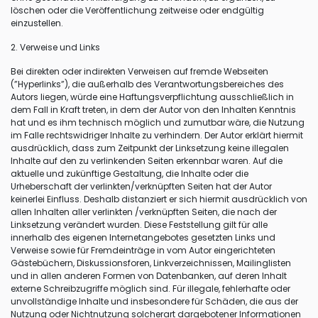
löschen oder die Veröffentlichung zeitweise oder endgültig
einzustellen.
2. Verweise und Links
Bei direkten oder indirekten Verweisen auf fremde Webseiten
(”Hyperlinks”), die außerhalb des Verantwortungsbereiches des
Autors liegen, würde eine Haftungsverpflichtung ausschließlich in
dem Fall in Kraft treten, in dem der Autor von den Inhalten Kenntnis
hat und es ihm technisch möglich und zumutbar wäre, die Nutzung
im Falle rechtswidriger Inhalte zu verhindern. Der Autor erklärt hiermit
ausdrücklich, dass zum Zeitpunkt der Linksetzung keine illegalen
Inhalte auf den zu verlinkenden Seiten erkennbar waren. Auf die
aktuelle und zukünftige Gestaltung, die Inhalte oder die
Urheberschaft der verlinkten/verknüpften Seiten hat der Autor
keinerlei Einfluss. Deshalb distanziert er sich hiermit ausdrücklich von
allen Inhalten aller verlinkten /verknüpften Seiten, die nach der
Linksetzung verändert wurden. Diese Feststellung gilt für alle
innerhalb des eigenen Internetangebotes gesetzten Links und
Verweise sowie für Fremdeinträge in vom Autor eingerichteten
Gästebüchern, Diskussionsforen, Linkverzeichnissen, Mailinglisten
und in allen anderen Formen von Datenbanken, auf deren Inhalt
externe Schreibzugriffe möglich sind. Für illegale, fehlerhafte oder
unvollständige Inhalte und insbesondere für Schäden, die aus der
Nutzung oder Nichtnutzung solcherart dargebotener Informationen