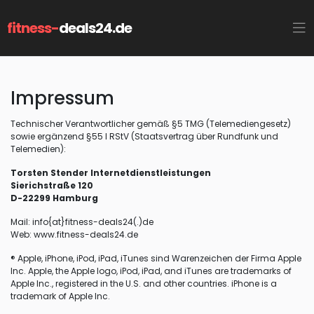
fitness-
deals24.de
Impressum
Technischer Verantwortlicher gemäß §5 TMG (Telemediengesetz)
sowie ergänzend §55 I RStV (Staatsvertrag über Rundfunk und
Telemedien):
Torsten Stender Internetdienstleistungen
Sierichstraße 120
D-22299 Hamburg
Mail: info{at}fitness-deals24(.)de
Web: www.fitness-deals24.de
® Apple, iPhone, iPod, iPad, iTunes sind Warenzeichen der Firma Apple
Inc. Apple, the Apple logo, iPod, iPad, and iTunes are trademarks of
Apple Inc., registered in the U.S. and other countries. iPhone is a
trademark of Apple Inc.